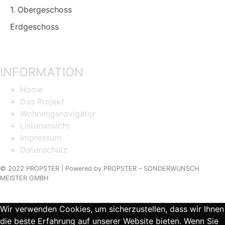
1. Obergeschoss
Erdgeschoss
INFORMATION
Home
Das Projekt
Wohnungsnavigator
Listenansicht
Impressum
Datenschutz
© 2022 PROPSTER |
Powered by
PROPSTER – SONDERWUNSCH
MEISTER GMBH
Wir verwenden Cookies, um sicherzustellen, dass wir Ihnen
die beste Erfahrung auf unserer Website bieten. Wenn Sie