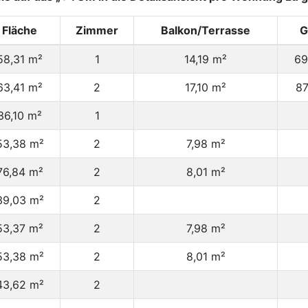
Fläche
Zimmer
Balkon/Terrasse
G
58,31 m²
1
14,19 m²
69
63,41 m²
2
17,10 m²
87
36,10 m²
1
53,38 m²
2
7,98 m²
76,84 m²
2
8,01 m²
39,03 m²
2
53,37 m²
2
7,98 m²
53,38 m²
2
8,01 m²
43,62 m²
2